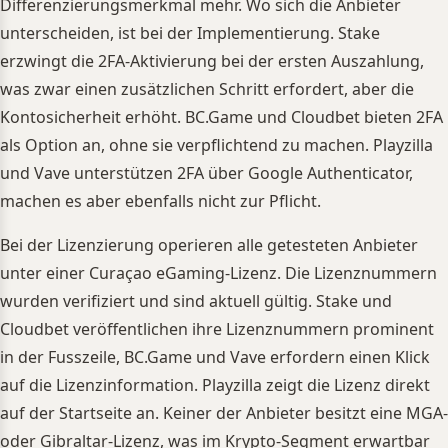
Differenzierungsmerkmal mehr. Wo sich die Anbieter
unterscheiden, ist bei der Implementierung. Stake
erzwingt die 2FA-Aktivierung bei der ersten Auszahlung,
was zwar einen zusätzlichen Schritt erfordert, aber die
Kontosicherheit erhöht. BC.Game und Cloudbet bieten 2FA
als Option an, ohne sie verpflichtend zu machen. Playzilla
und Vave unterstützen 2FA über Google Authenticator,
machen es aber ebenfalls nicht zur Pflicht.
Bei der Lizenzierung operieren alle getesteten Anbieter
unter einer Curaçao eGaming-Lizenz. Die Lizenznummern
wurden verifiziert und sind aktuell gültig. Stake und
Cloudbet veröffentlichen ihre Lizenznummern prominent
in der Fusszeile, BC.Game und Vave erfordern einen Klick
auf die Lizenzinformation. Playzilla zeigt die Lizenz direkt
auf der Startseite an. Keiner der Anbieter besitzt eine MGA-
oder Gibraltar-Lizenz, was im Krypto-Segment erwartbar