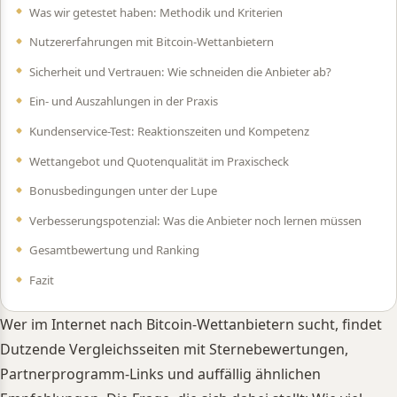
Was wir getestet haben: Methodik und Kriterien
Nutzererfahrungen mit Bitcoin-Wettanbietern
Sicherheit und Vertrauen: Wie schneiden die Anbieter ab?
Ein- und Auszahlungen in der Praxis
Kundenservice-Test: Reaktionszeiten und Kompetenz
Wettangebot und Quotenqualität im Praxischeck
Bonusbedingungen unter der Lupe
Verbesserungspotenzial: Was die Anbieter noch lernen müssen
Gesamtbewertung und Ranking
Fazit
Wer im Internet nach Bitcoin-Wettanbietern sucht, findet
Dutzende Vergleichsseiten mit Sternebewertungen,
Partnerprogramm-Links und auffällig ähnlichen