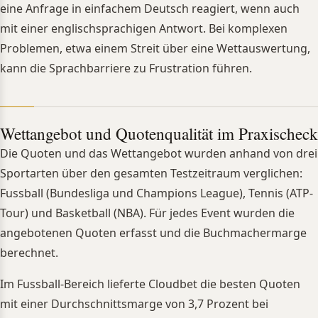
eine Anfrage in einfachem Deutsch reagiert, wenn auch
mit einer englischsprachigen Antwort. Bei komplexen
Problemen, etwa einem Streit über eine Wettauswertung,
kann die Sprachbarriere zu Frustration führen.
Wettangebot und Quotenqualität im Praxischeck
Die Quoten und das Wettangebot wurden anhand von drei
Sportarten über den gesamten Testzeitraum verglichen:
Fussball (Bundesliga und Champions League), Tennis (ATP-
Tour) und Basketball (NBA). Für jedes Event wurden die
angebotenen Quoten erfasst und die Buchmachermarge
berechnet.
Im Fussball-Bereich lieferte Cloudbet die besten Quoten
mit einer Durchschnittsmarge von 3,7 Prozent bei