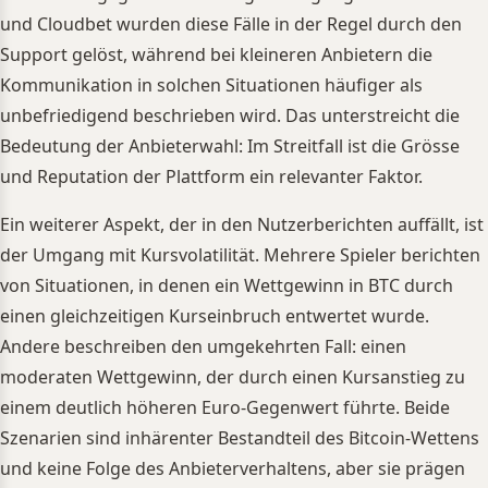
und Cloudbet wurden diese Fälle in der Regel durch den
Support gelöst, während bei kleineren Anbietern die
Kommunikation in solchen Situationen häufiger als
unbefriedigend beschrieben wird. Das unterstreicht die
Bedeutung der Anbieterwahl: Im Streitfall ist die Grösse
und Reputation der Plattform ein relevanter Faktor.
Ein weiterer Aspekt, der in den Nutzerberichten auffällt, ist
der Umgang mit Kursvolatilität. Mehrere Spieler berichten
von Situationen, in denen ein Wettgewinn in BTC durch
einen gleichzeitigen Kurseinbruch entwertet wurde.
Andere beschreiben den umgekehrten Fall: einen
moderaten Wettgewinn, der durch einen Kursanstieg zu
einem deutlich höheren Euro-Gegenwert führte. Beide
Szenarien sind inhärenter Bestandteil des Bitcoin-Wettens
und keine Folge des Anbieterverhaltens, aber sie prägen