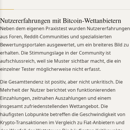
Nutzererfahrungen mit Bitcoin-Wettanbietern
Neben dem eigenen Praxistest wurden Nutzererfahrungen
aus Foren, Reddit-Communities und spezialisierten
Bewertungsportalen ausgewertet, um ein breiteres Bild zu
erhalten. Die Stimmungslage in der Community ist
aufschlussreich, weil sie Muster sichtbar macht, die ein
einzelner Tester möglicherweise nicht erfasst.
Die Gesamttendenz ist positiv, aber nicht unkritisch. Die
Mehrheit der Nutzer berichtet von funktionierenden
Einzahlungen, zeitnahen Auszahlungen und einem
insgesamt zufriedenstellenden Wettangebot. Die
häufigsten Lobpunkte betreffen die Geschwindigkeit von
Krypto-Transaktionen im Vergleich zu Fiat-Anbietern und