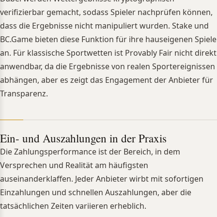
verifizierbar gemacht, sodass Spieler nachprüfen können,
dass die Ergebnisse nicht manipuliert wurden. Stake und
BC.Game bieten diese Funktion für ihre hauseigenen Spiele
an. Für klassische Sportwetten ist Provably Fair nicht direkt
anwendbar, da die Ergebnisse von realen Sportereignissen
abhängen, aber es zeigt das Engagement der Anbieter für
Transparenz.
Ein- und Auszahlungen in der Praxis
Die Zahlungsperformance ist der Bereich, in dem
Versprechen und Realität am häufigsten
auseinanderklaffen. Jeder Anbieter wirbt mit sofortigen
Einzahlungen und schnellen Auszahlungen, aber die
tatsächlichen Zeiten variieren erheblich.