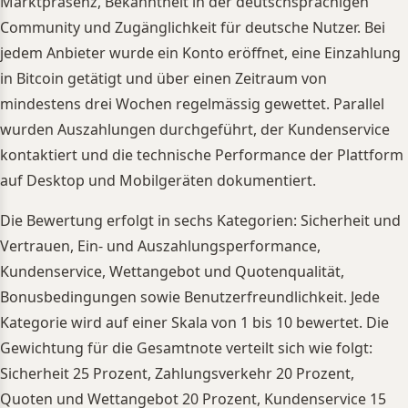
Marktpräsenz, Bekanntheit in der deutschsprachigen
Community und Zugänglichkeit für deutsche Nutzer. Bei
jedem Anbieter wurde ein Konto eröffnet, eine Einzahlung
in Bitcoin getätigt und über einen Zeitraum von
mindestens drei Wochen regelmässig gewettet. Parallel
wurden Auszahlungen durchgeführt, der Kundenservice
kontaktiert und die technische Performance der Plattform
auf Desktop und Mobilgeräten dokumentiert.
Die Bewertung erfolgt in sechs Kategorien: Sicherheit und
Vertrauen, Ein- und Auszahlungsperformance,
Kundenservice, Wettangebot und Quotenqualität,
Bonusbedingungen sowie Benutzerfreundlichkeit. Jede
Kategorie wird auf einer Skala von 1 bis 10 bewertet. Die
Gewichtung für die Gesamtnote verteilt sich wie folgt:
Sicherheit 25 Prozent, Zahlungsverkehr 20 Prozent,
Quoten und Wettangebot 20 Prozent, Kundenservice 15