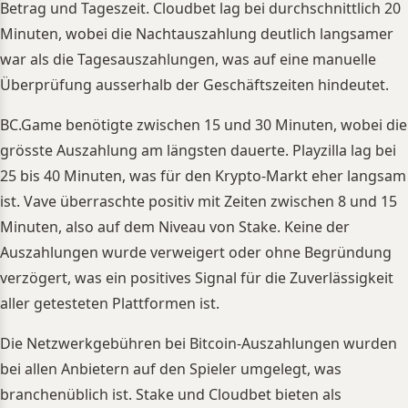
Betrag und Tageszeit. Cloudbet lag bei durchschnittlich 20
Minuten, wobei die Nachtauszahlung deutlich langsamer
war als die Tagesauszahlungen, was auf eine manuelle
Überprüfung ausserhalb der Geschäftszeiten hindeutet.
BC.Game benötigte zwischen 15 und 30 Minuten, wobei die
grösste Auszahlung am längsten dauerte. Playzilla lag bei
25 bis 40 Minuten, was für den Krypto-Markt eher langsam
ist. Vave überraschte positiv mit Zeiten zwischen 8 und 15
Minuten, also auf dem Niveau von Stake. Keine der
Auszahlungen wurde verweigert oder ohne Begründung
verzögert, was ein positives Signal für die Zuverlässigkeit
aller getesteten Plattformen ist.
Die Netzwerkgebühren bei Bitcoin-Auszahlungen wurden
bei allen Anbietern auf den Spieler umgelegt, was
branchenüblich ist. Stake und Cloudbet bieten als