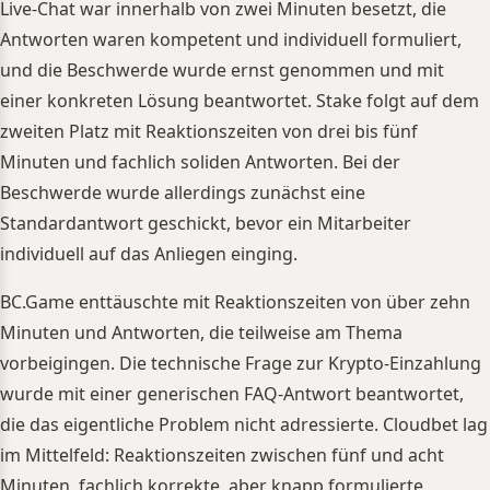
Live-Chat war innerhalb von zwei Minuten besetzt, die
Antworten waren kompetent und individuell formuliert,
und die Beschwerde wurde ernst genommen und mit
einer konkreten Lösung beantwortet. Stake folgt auf dem
zweiten Platz mit Reaktionszeiten von drei bis fünf
Minuten und fachlich soliden Antworten. Bei der
Beschwerde wurde allerdings zunächst eine
Standardantwort geschickt, bevor ein Mitarbeiter
individuell auf das Anliegen einging.
BC.Game enttäuschte mit Reaktionszeiten von über zehn
Minuten und Antworten, die teilweise am Thema
vorbeigingen. Die technische Frage zur Krypto-Einzahlung
wurde mit einer generischen FAQ-Antwort beantwortet,
die das eigentliche Problem nicht adressierte. Cloudbet lag
im Mittelfeld: Reaktionszeiten zwischen fünf und acht
Minuten, fachlich korrekte, aber knapp formulierte