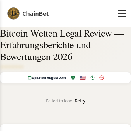
ChainBet
Bitcoin Wetten Legal Review —
Erfahrungsberichte und
Bewertungen 2026
Updated August 2026
18+
Failed to load.
Retry