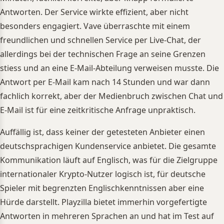
Antworten. Der Service wirkte effizient, aber nicht
besonders engagiert. Vave überraschte mit einem
freundlichen und schnellen Service per Live-Chat, der
allerdings bei der technischen Frage an seine Grenzen
stiess und an eine E-Mail-Abteilung verweisen musste. Die
Antwort per E-Mail kam nach 14 Stunden und war dann
fachlich korrekt, aber der Medienbruch zwischen Chat und
E-Mail ist für eine zeitkritische Anfrage unpraktisch.
Auffällig ist, dass keiner der getesteten Anbieter einen
deutschsprachigen Kundenservice anbietet. Die gesamte
Kommunikation läuft auf Englisch, was für die Zielgruppe
internationaler Krypto-Nutzer logisch ist, für deutsche
Spieler mit begrenzten Englischkenntnissen aber eine
Hürde darstellt. Playzilla bietet immerhin vorgefertigte
Antworten in mehreren Sprachen an und hat im Test auf