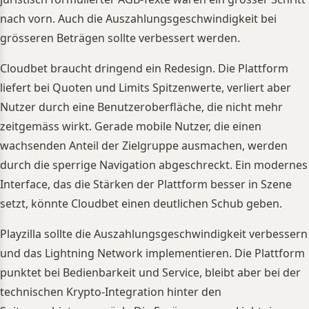
nach vorn. Auch die Auszahlungsgeschwindigkeit bei
grösseren Beträgen sollte verbessert werden.
Cloudbet braucht dringend ein Redesign. Die Plattform
liefert bei Quoten und Limits Spitzenwerte, verliert aber
Nutzer durch eine Benutzeroberfläche, die nicht mehr
zeitgemäss wirkt. Gerade mobile Nutzer, die einen
wachsenden Anteil der Zielgruppe ausmachen, werden
durch die sperrige Navigation abgeschreckt. Ein modernes
Interface, das die Stärken der Plattform besser in Szene
setzt, könnte Cloudbet einen deutlichen Schub geben.
Playzilla sollte die Auszahlungsgeschwindigkeit verbessern
und das Lightning Network implementieren. Die Plattform
punktet bei Bedienbarkeit und Service, bleibt aber bei der
technischen Krypto-Integration hinter den